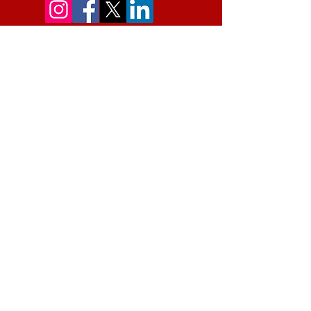
Contact us
First Name
Last Name
Email
Message
Submit