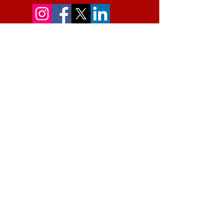
Contact us
First Name
Last Name
Email
Message
Submit